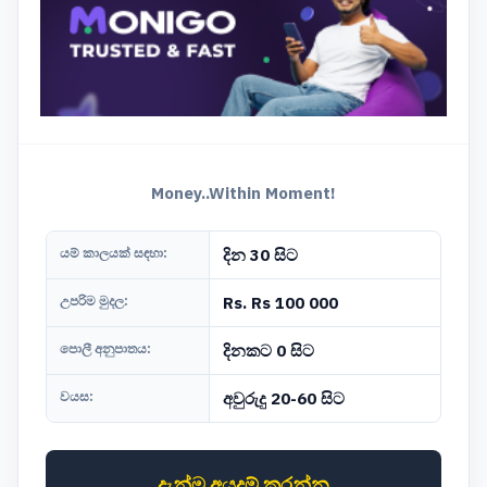
Money..Within Moment!
යම් කාලයක් සඳහා:
දින 30 සිට
උපරිම මුදල:
Rs. Rs 100 000
පොලී අනුපාතය:
දිනකට 0 සිට
වයස:
අවුරුදු 20-60 සිට
දැන්ම අයදුම් කරන්න