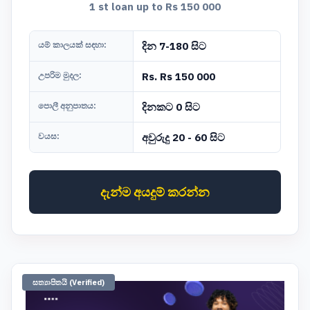
1 st loan up to Rs 150 000
යම් කාලයක් සඳහා:
දින 7-180 සිට
උපරිම මුදල:
Rs. Rs 150 000
පොලී අනුපාතය:
දිනකට 0 සිට
වයස:
අවුරුදු 20 - 60 සිට
දැන්ම අයදුම් කරන්න
සත්‍යාපිතයි (Verified)