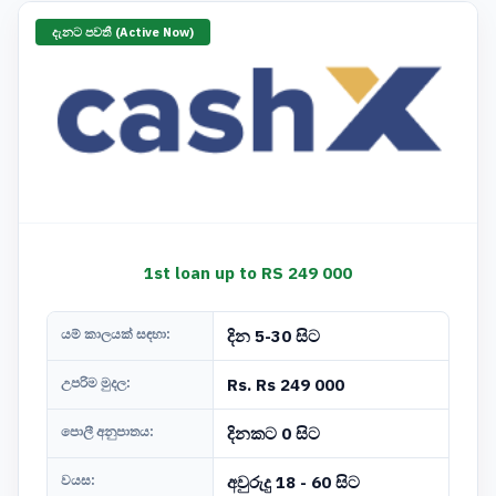
දැනට පවතී (Active Now)
1st loan up to RS 249 000
යම් කාලයක් සඳහා:
දින 5-30 සිට
උපරිම මුදල:
Rs. Rs 249 000
පොලී අනුපාතය:
දිනකට 0 සිට
වයස:
අවුරුදු 18 - 60 සිට